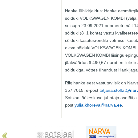
Hanke lühikirjeldus: Hanke eesmärgi
sõiduki VOLKSWAGEN KOMBI (väljala
seisuga 23.09.2021 odomeetri näit 1
sõiduki (8+1 kohta) vastu kvaliteets
sõiduki kasutusrendile võtmisel kas
oleva sõiduki VOLKSWAGEN KOMBI ta
VOLKSWAGEN KOMBI liisingulepingu 
jääkväärtus 6 490,67 eurot, millele 
sõidukiga, võttes ühendust Hankijag
Riigihanke eest vastutav isik on Narva
357 7015, e-post
tatjana.stolfat@nar
Sotsiaaltöökeskuse juhataja asetäitja 
post
yulia.khoreva@narva.ee
.