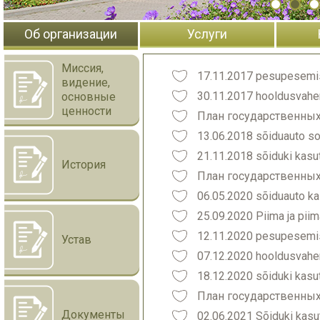
Об организации
Услуги
Миссия,
17.11.2017 pesupesemi
видение,
30.11.2017 hooldusvahe
основные
ценности
План государственных
13.06.2018 sõiduauto s
21.11.2018 sõiduki kasu
История
План государственных
06.05.2020 sõiduauto ka
25.09.2020 Piima ja pii
12.11.2020 pesupesemi
Устав
07.12.2020 hooldusvahe
18.12.2020 sõiduki kasu
План государственных
Документы
02.06.2021 Sõiduki kasu