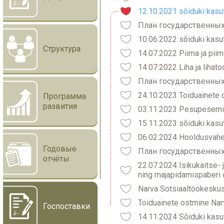
12.10.2021 sõiduki kasu
План государственных
10.06.2022 sõiduki kasu
Структура
14.07.2022 Piima ja pii
14.07.2022 Liha ja lihat
План государственных
24.10.2023 Toiduainete 
Программа
развития
03.11.2023 Pesupesemi
15.11.2023 sõiduki kasu
06.02.2024 Hooldusvahe
Годовые
План государственных
отчёты
22.07.2024 Isikukaitse- 
ning majapidamispaberi
Narva Sotsiaaltöökesku
Toiduainete ostmine Na
Госпоставки
14.11.2024 Sõiduki kasu